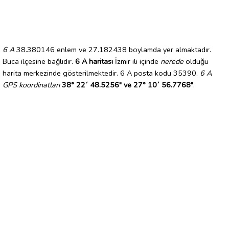
6 A
38.380146 enlem ve 27.182438 boylamda yer almaktadır.
Buca ilçesine bağlıdır.
6 A haritası
İzmir ili içinde
nerede
olduğu
harita merkezinde gösterilmektedir. 6 A posta kodu 35390.
6 A
GPS koordinatları
38° 22´ 48.5256" ve 27° 10´ 56.7768"
.