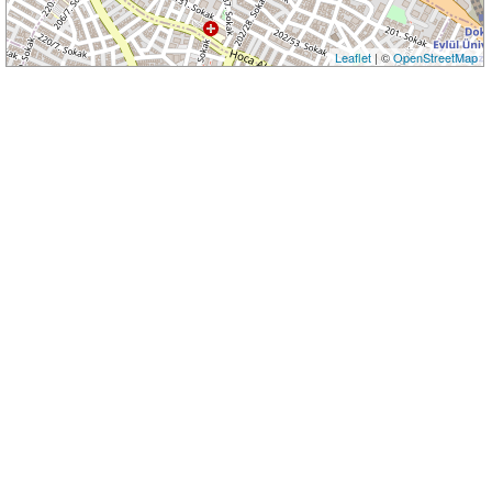
Leaflet
| ©
OpenStreetMap