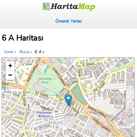
Önemli Yerler
6 A Haritası
İzmir
›
Buca
›
6 A
»
+
−