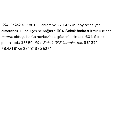
604. Sokak
38.380131 enlem ve 27.143709 boylamda yer
almaktadır. Buca ilçesine bağlıdır.
604. Sokak haritası
İzmir ili içinde
nerede
olduğu harita merkezinde gösterilmektedir. 604. Sokak
posta kodu 35380.
604. Sokak GPS koordinatları
38° 22´
48.4716" ve 27° 8´ 37.3524"
.