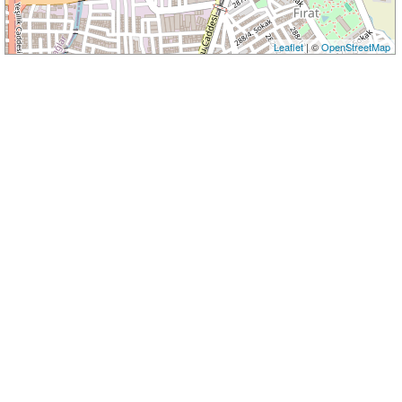
Leaflet
| ©
OpenStreetMap