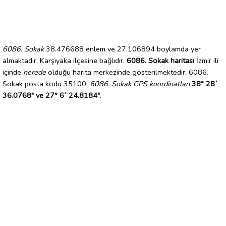
6086. Sokak
38.476688 enlem ve 27.106894 boylamda yer
almaktadır. Karşıyaka ilçesine bağlıdır.
6086. Sokak haritası
İzmir ili
içinde
nerede
olduğu harita merkezinde gösterilmektedir. 6086.
Sokak posta kodu 35100.
6086. Sokak GPS koordinatları
38° 28´
36.0768" ve 27° 6´ 24.8184"
.