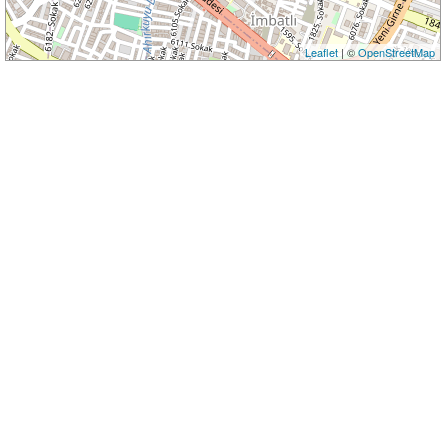
Leaflet
| ©
OpenStreetMap