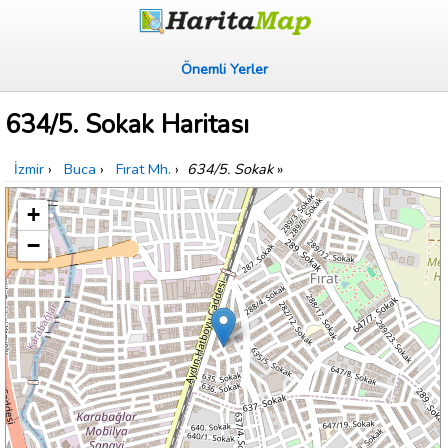
Önemli Yerler
634/5. Sokak Haritası
İzmir
›
Buca
›
Fırat Mh.
›
634/5. Sokak
»
+
−