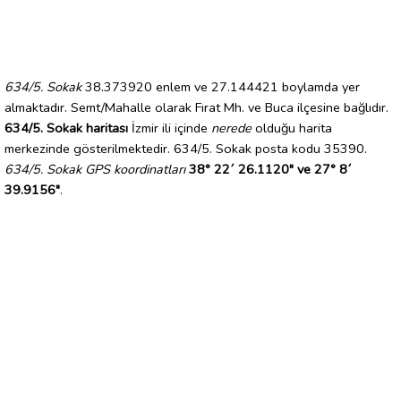
634/5. Sokak
38.373920 enlem ve 27.144421 boylamda yer
almaktadır. Semt/Mahalle olarak Fırat Mh. ve Buca ilçesine bağlıdır.
634/5. Sokak haritası
İzmir ili içinde
nerede
olduğu harita
merkezinde gösterilmektedir. 634/5. Sokak posta kodu 35390.
634/5. Sokak GPS koordinatları
38° 22´ 26.1120" ve 27° 8´
39.9156"
.