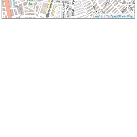
Leaflet
| ©
OpenStreetMap