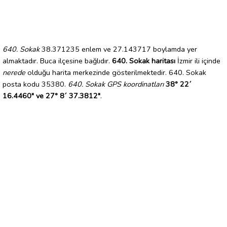
640. Sokak
38.371235 enlem ve 27.143717 boylamda yer
almaktadır. Buca ilçesine bağlıdır.
640. Sokak haritası
İzmir ili içinde
nerede
olduğu harita merkezinde gösterilmektedir. 640. Sokak
posta kodu 35380.
640. Sokak GPS koordinatları
38° 22´
16.4460" ve 27° 8´ 37.3812"
.