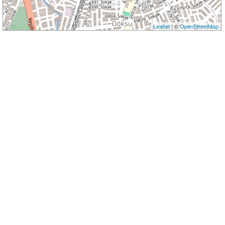
Leaflet
| ©
OpenStreetMap