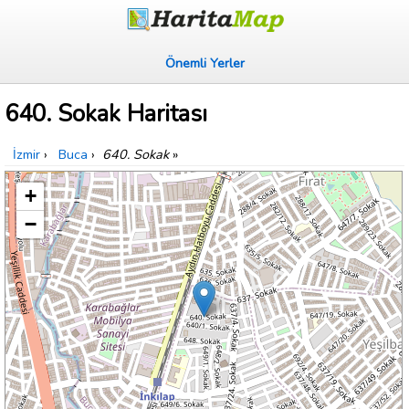
Önemli Yerler
640. Sokak Haritası
İzmir
›
Buca
›
640. Sokak
»
+
−