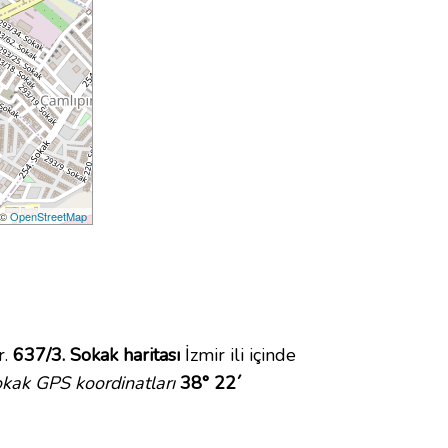
 ©
OpenStreetMap
r.
637/3. Sokak haritası
İzmir ili içinde
kak GPS koordinatları
38° 22´