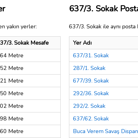
er
637/3. Sokak Pos
n yakın yerler:
637/3. Sokak ile aynı posta 
37/3. Sokak Mesafe
Yer Adı
64 Metre
637/31. Sokak
52 Metre
287/1. Sokak
21 Metre
677/39. Sokak
50 Metre
292/36. Sokak
02 Metre
292/2. Sokak
98 Metre
637/62. Sokak
60 Metre
Buca Verem Savaş Dispan