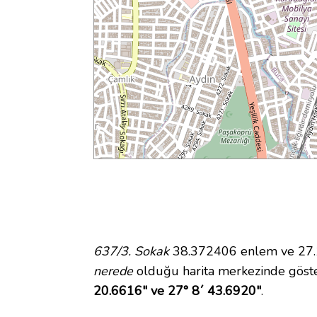
637/3. Sokak
38.372406 enlem ve 27.14
nerede
olduğu harita merkezinde göste
20.6616" ve 27° 8´ 43.6920"
.