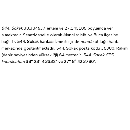
544. Sokak
38.384537 enlem ve 27.145105 boylamda yer
almaktadır. Semt/Mahalle olarak Akıncılar Mh. ve Buca ilçesine
bağlıdır.
544. Sokak haritası
İzmir ili içinde
nerede
olduğu harita
merkezinde gösterilmektedir. 544. Sokak posta kodu 35380. Rakımı
(deniz seviyesinden yüksekliği) 64 metredir.
544. Sokak GPS
koordinatları
38° 23´ 4.3332" ve 27° 8´ 42.3780"
.