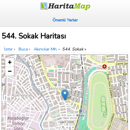
Önemli Yerler
544. Sokak Haritası
İzmir
›
Buca
›
Akıncılar Mh.
›
544. Sokak
»
+
−