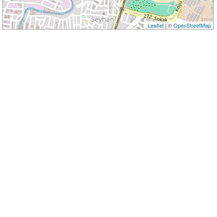
Leaflet
| ©
OpenStreetMap