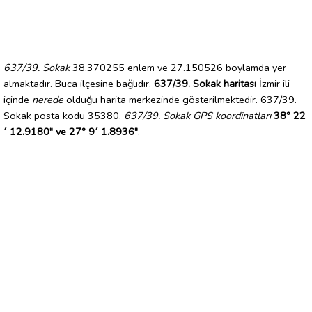
637/39. Sokak
38.370255 enlem ve 27.150526 boylamda yer
almaktadır. Buca ilçesine bağlıdır.
637/39. Sokak haritası
İzmir ili
içinde
nerede
olduğu harita merkezinde gösterilmektedir. 637/39.
Sokak posta kodu 35380.
637/39. Sokak GPS koordinatları
38° 22
´ 12.9180" ve 27° 9´ 1.8936"
.