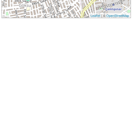
Leaflet
| ©
OpenStreetMap