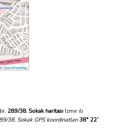
 ©
OpenStreetMap
ır.
289/38. Sokak haritası
İzmir ili
89/38. Sokak GPS koordinatları
38° 22´