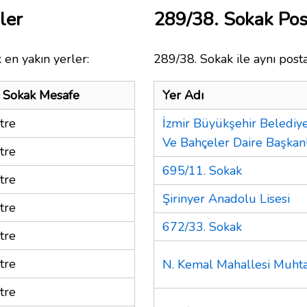
ler
289/38. Sokak Po
 en yakın yerler:
289/38. Sokak ile aynı post
 Sokak Mesafe
Yer Adı
tre
İzmir Büyükşehir Belediye
Ve Bahçeler Daire Başkanlı
tre
695/11. Sokak
tre
Şirinyer Anadolu Lisesi
tre
672/33. Sokak
tre
tre
N. Kemal Mahallesi Muhta
tre