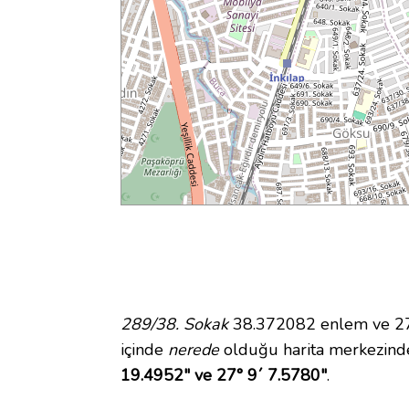
289/38. Sokak
38.372082 enlem ve 27.
içinde
nerede
olduğu harita merkezind
19.4952" ve 27° 9´ 7.5780"
.