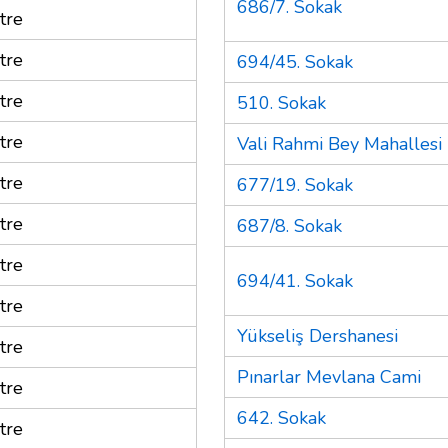
686/7. Sokak
tre
tre
694/45. Sokak
tre
510. Sokak
tre
Vali Rahmi Bey Mahallesi
tre
677/19. Sokak
tre
687/8. Sokak
tre
694/41. Sokak
tre
Yükseliş Dershanesi
tre
Pınarlar Mevlana Cami
tre
642. Sokak
tre