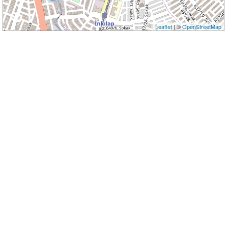
Leaflet
| ©
OpenStreetMap