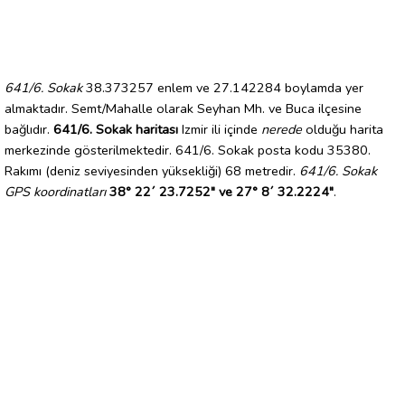
641/6. Sokak
38.373257 enlem ve 27.142284 boylamda yer
almaktadır. Semt/Mahalle olarak Seyhan Mh. ve Buca ilçesine
bağlıdır.
641/6. Sokak haritası
Izmir ili içinde
nerede
olduğu harita
merkezinde gösterilmektedir. 641/6. Sokak posta kodu 35380.
Rakımı (deniz seviyesinden yüksekliği) 68 metredir.
641/6. Sokak
GPS koordinatları
38° 22´ 23.7252" ve 27° 8´ 32.2224"
.