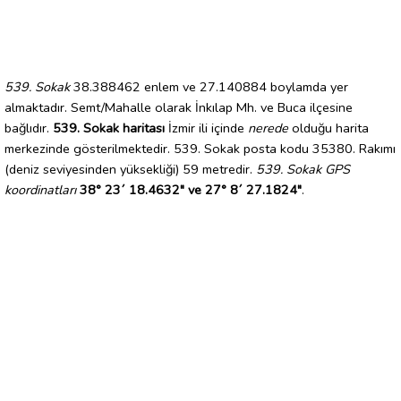
539. Sokak
38.388462 enlem ve 27.140884 boylamda yer
almaktadır. Semt/Mahalle olarak İnkılap Mh. ve Buca ilçesine
bağlıdır.
539. Sokak haritası
İzmir ili içinde
nerede
olduğu harita
merkezinde gösterilmektedir. 539. Sokak posta kodu 35380. Rakımı
(deniz seviyesinden yüksekliği) 59 metredir.
539. Sokak GPS
koordinatları
38° 23´ 18.4632" ve 27° 8´ 27.1824"
.