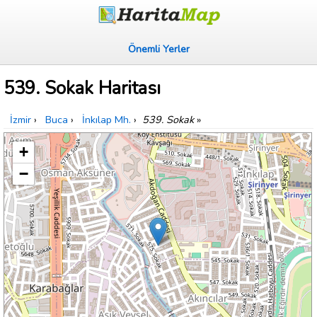
Önemli Yerler
539. Sokak Haritası
İzmir
›
Buca
›
İnkılap Mh.
›
539. Sokak
»
+
−