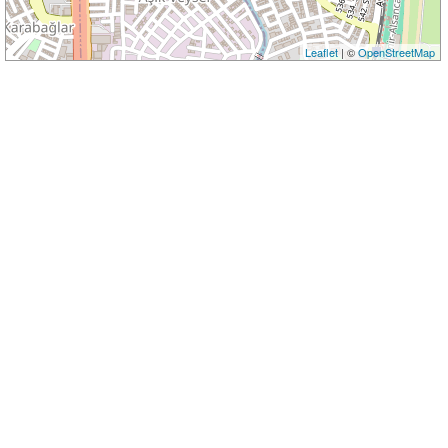
Leaflet
| ©
OpenStreetMap