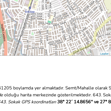
Leaflet
|
205 boylamda yer almaktadır. Semt/Mahalle olarak Sey
de
olduğu harita merkezinde gösterilmektedir. 643. Sok
43. Sokak GPS koordinatları
38° 22´ 14.8656" ve 27° 