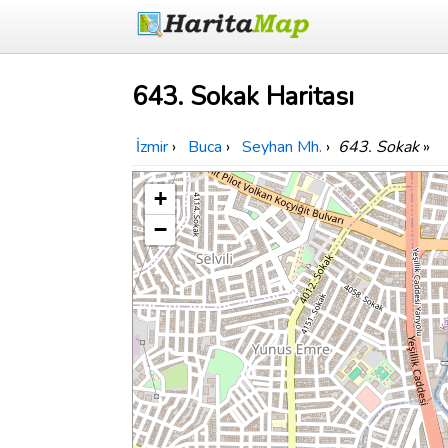
643. Sokak Haritası
İzmir
›
Buca
›
Seyhan Mh.
›
643. Sokak
»
+
−