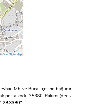
 ©
OpenStreetMap
han Mh. ve Buca ilçesine bağlıdır.
ak posta kodu 35380. Rakımı (deniz
8´ 28.3380"
.