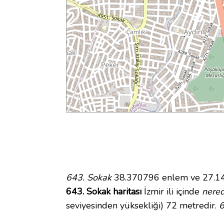
643. Sokak
38.370796 enlem ve 27.141
643. Sokak haritası
İzmir ili içinde
nere
seviyesinden yüksekliği) 72 metredir.
6