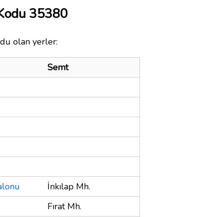
 Kodu 35380
du olan yerler:
Semt
alonu
İnkılap Mh.
Fırat Mh.