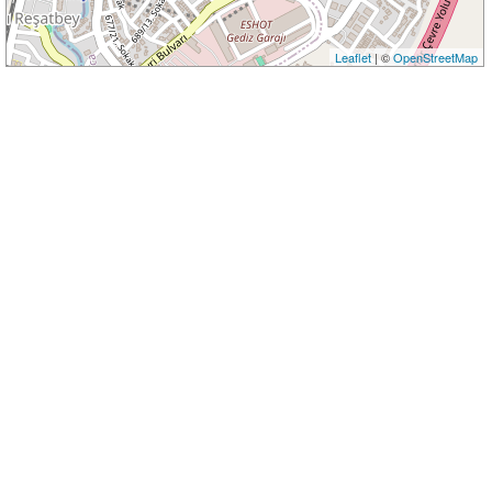
Leaflet
| ©
OpenStreetMap