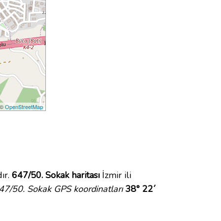
 ©
OpenStreetMap
ır.
647/50. Sokak haritası
İzmir ili
47/50. Sokak GPS koordinatları
38° 22´