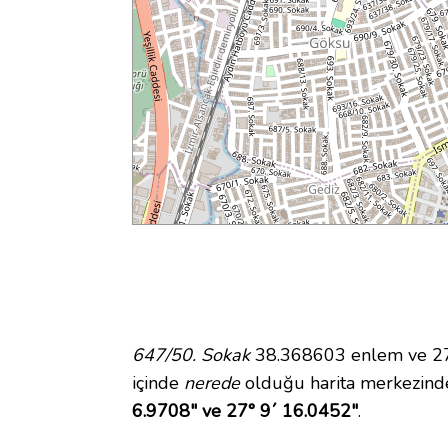
647/50. Sokak
38.368603 enlem ve 27.
içinde
nerede
olduğu harita merkezind
6.9708" ve 27° 9´ 16.0452"
.