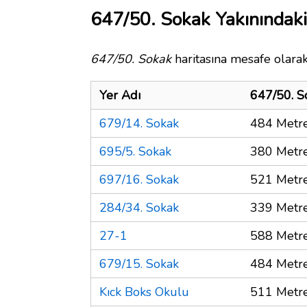
647/50. Sokak Yakınındaki
647/50. Sokak
haritasına mesafe olarak
Yer Adı
647/50. S
679/14. Sokak
484 Metr
695/5. Sokak
380 Metr
697/16. Sokak
521 Metr
284/34. Sokak
339 Metr
27-1
588 Metr
679/15. Sokak
484 Metr
Kıck Boks Okulu
511 Metr