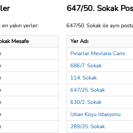
ler
647/50. Sokak Po
 en yakın yerler:
647/50. Sokak ile aynı post
okak Mesafe
Yer Adı
e
Pınarlar Mevlana Cami
e
686/7. Sokak
e
114. Sokak
e
647/25. Sokak
e
630/2. Sokak
e
İzban Koşu İstasyonu
e
289/35. Sokak