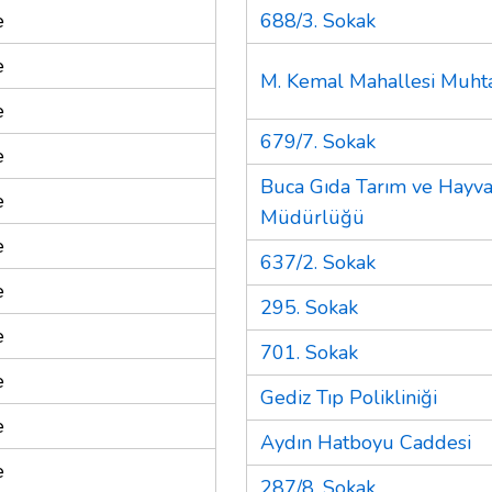
e
688/3. Sokak
e
M. Kemal Mahallesi Muhta
e
679/7. Sokak
e
Buca Gıda Tarım ve Hayvan
e
Müdürlüğü
e
637/2. Sokak
e
295. Sokak
e
701. Sokak
e
Gediz Tıp Polikliniği
e
Aydın Hatboyu Caddesi
e
287/8. Sokak