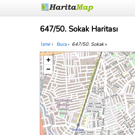
647/50. Sokak Haritası
İzmir
›
Buca
›
647/50. Sokak
»
+
−