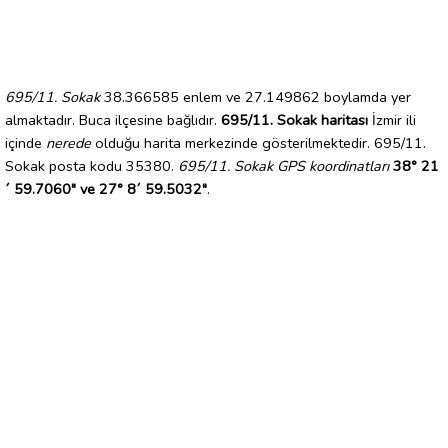
695/11. Sokak
38.366585 enlem ve 27.149862 boylamda yer
almaktadır. Buca ilçesine bağlıdır.
695/11. Sokak haritası
İzmir ili
içinde
nerede
olduğu harita merkezinde gösterilmektedir. 695/11.
Sokak posta kodu 35380.
695/11. Sokak GPS koordinatları
38° 21
´ 59.7060" ve 27° 8´ 59.5032"
.