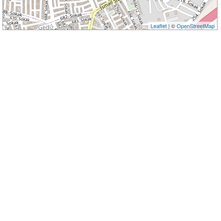
Leaflet
| ©
OpenStreetMap