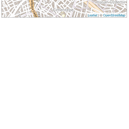
Leaflet
| ©
OpenStreetMap