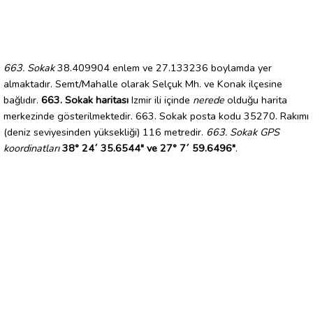
663. Sokak
38.409904 enlem ve 27.133236 boylamda yer
almaktadır. Semt/Mahalle olarak Selçuk Mh. ve Konak ilçesine
bağlıdır.
663. Sokak haritası
Izmir ili içinde
nerede
olduğu harita
merkezinde gösterilmektedir. 663. Sokak posta kodu 35270. Rakımı
(deniz seviyesinden yüksekliği) 116 metredir.
663. Sokak GPS
koordinatları
38° 24´ 35.6544" ve 27° 7´ 59.6496"
.