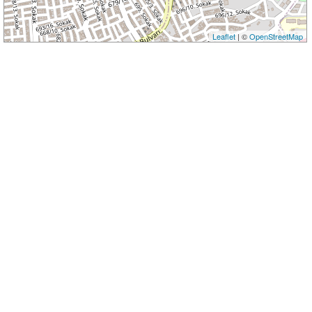
Leaflet
| ©
OpenStreetMap