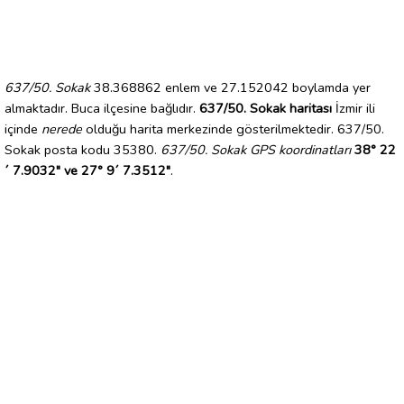
637/50. Sokak
38.368862 enlem ve 27.152042 boylamda yer
almaktadır. Buca ilçesine bağlıdır.
637/50. Sokak haritası
İzmir ili
içinde
nerede
olduğu harita merkezinde gösterilmektedir. 637/50.
Sokak posta kodu 35380.
637/50. Sokak GPS koordinatları
38° 22
´ 7.9032" ve 27° 9´ 7.3512"
.