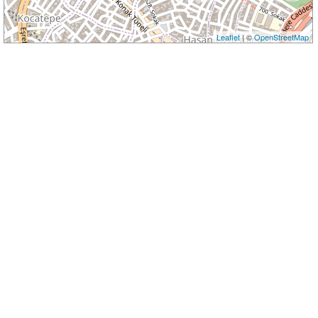
Leaflet
| ©
OpenStreetMap