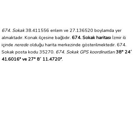
674. Sokak
38.411556 enlem ve 27.136520 boylamda yer
almaktadır. Konak ilçesine bağlıdır.
674. Sokak haritası
İzmir ili
içinde
nerede
olduğu harita merkezinde gösterilmektedir. 674.
Sokak posta kodu 35270.
674. Sokak GPS koordinatları
38° 24´
41.6016" ve 27° 8´ 11.4720"
.