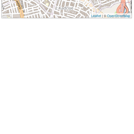
Leaflet
| ©
OpenStreetMap