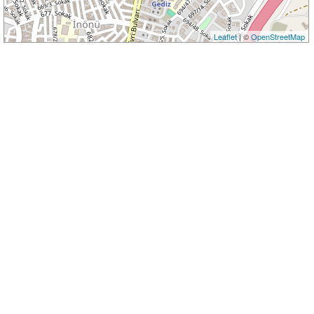
Leaflet
| ©
OpenStreetMap