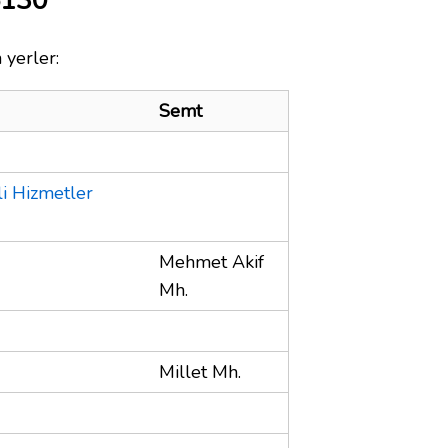
5130
 yerler:
Semt
li Hizmetler
Mehmet Akif
Mh.
Millet Mh.