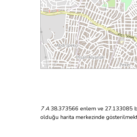
7 A
38.373566 enlem ve 27.133085 boyl
olduğu harita merkezinde gösterilmek