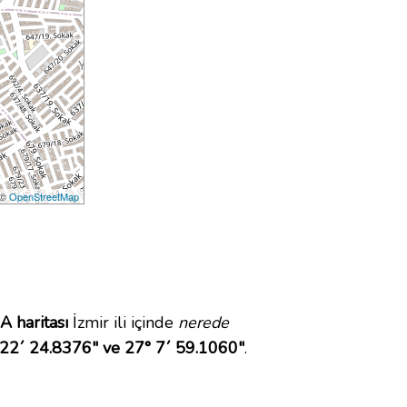
 ©
OpenStreetMap
A haritası
İzmir ili içinde
nerede
22´ 24.8376" ve 27° 7´ 59.1060"
.