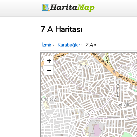
7 A Haritası
İzmir
›
Karabağlar
›
7 A
»
+
−