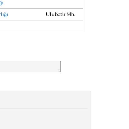
ğı
lığı
Ulubatlı Mh.