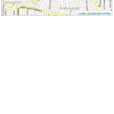
Leaflet
| ©
OpenStreetMap