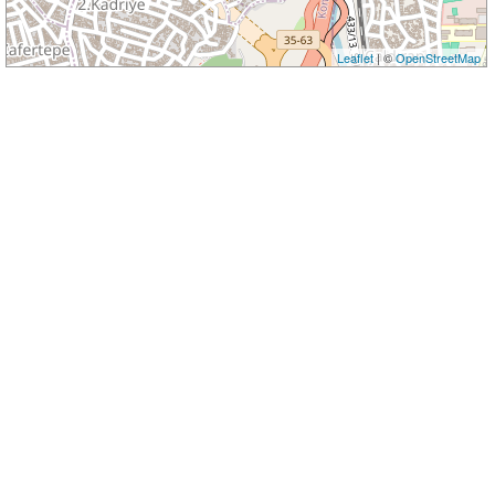
Leaflet
| ©
OpenStreetMap