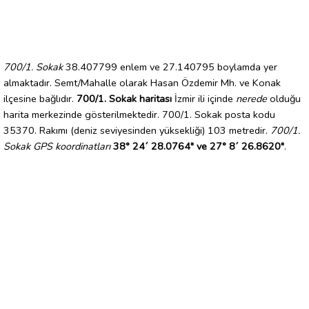
700/1. Sokak
38.407799 enlem ve 27.140795 boylamda yer
almaktadır. Semt/Mahalle olarak Hasan Özdemir Mh. ve Konak
ilçesine bağlıdır.
700/1. Sokak haritası
İzmir ili içinde
nerede
olduğu
harita merkezinde gösterilmektedir. 700/1. Sokak posta kodu
35370. Rakımı (deniz seviyesinden yüksekliği) 103 metredir.
700/1.
Sokak GPS koordinatları
38° 24´ 28.0764" ve 27° 8´ 26.8620"
.