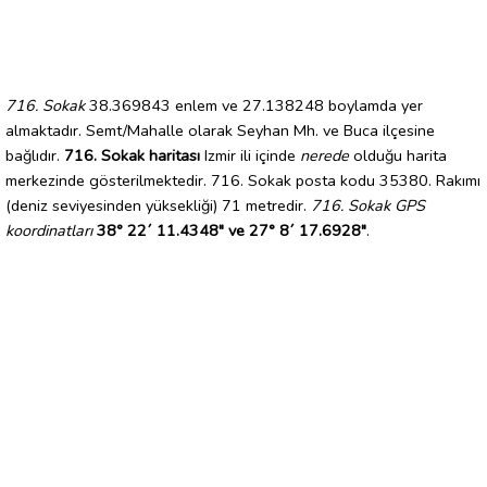
716. Sokak
38.369843 enlem ve 27.138248 boylamda yer
almaktadır. Semt/Mahalle olarak Seyhan Mh. ve Buca ilçesine
bağlıdır.
716. Sokak haritası
Izmir ili içinde
nerede
olduğu harita
merkezinde gösterilmektedir. 716. Sokak posta kodu 35380. Rakımı
(deniz seviyesinden yüksekliği) 71 metredir.
716. Sokak GPS
koordinatları
38° 22´ 11.4348" ve 27° 8´ 17.6928"
.