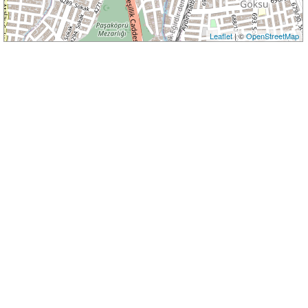
Leaflet
| ©
OpenStreetMap