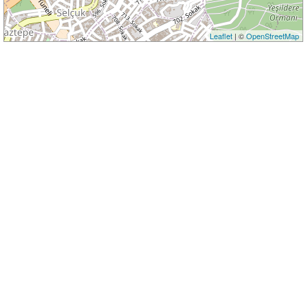
Leaflet
| ©
OpenStreetMap