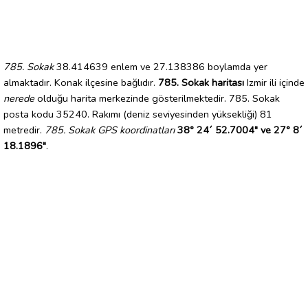
785. Sokak
38.414639 enlem ve 27.138386 boylamda yer
almaktadır. Konak ilçesine bağlıdır.
785. Sokak haritası
Izmir ili içinde
nerede
olduğu harita merkezinde gösterilmektedir. 785. Sokak
posta kodu 35240. Rakımı (deniz seviyesinden yüksekliği) 81
metredir.
785. Sokak GPS koordinatları
38° 24´ 52.7004" ve 27° 8´
18.1896"
.