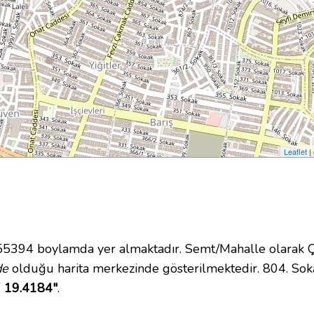
Leaflet
|
94 boylamda yer almaktadır. Semt/Mahalle olarak Çam
de
olduğu harita merkezinde gösterilmektedir. 804. So
´ 19.4184"
.