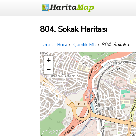
804. Sokak Haritası
İzmir
›
Buca
›
Çamlık Mh.
›
804. Sokak
»
+
−