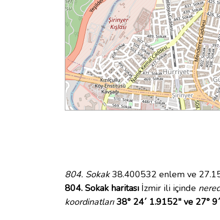
804. Sokak
38.400532 enlem ve 27.1553
804. Sokak haritası
İzmir ili içinde
nere
koordinatları
38° 24´ 1.9152" ve 27° 9