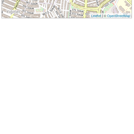
Leaflet
| ©
OpenStreetMap