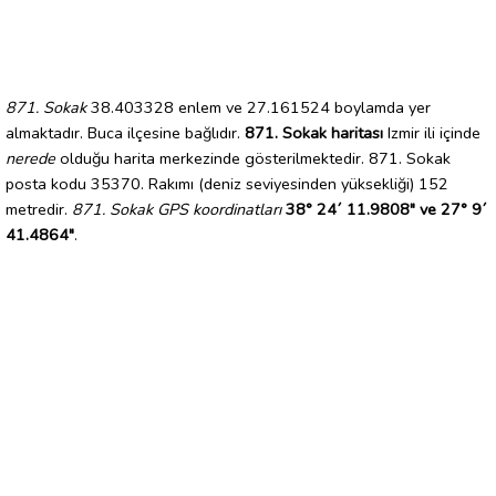
871. Sokak
38.403328 enlem ve 27.161524 boylamda yer
almaktadır. Buca ilçesine bağlıdır.
871. Sokak haritası
Izmir ili içinde
nerede
olduğu harita merkezinde gösterilmektedir. 871. Sokak
posta kodu 35370. Rakımı (deniz seviyesinden yüksekliği) 152
metredir.
871. Sokak GPS koordinatları
38° 24´ 11.9808" ve 27° 9´
41.4864"
.