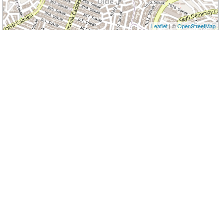
Leaflet
| ©
OpenStreetMap