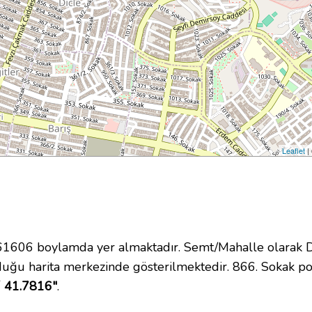
Leaflet
|
06 boylamda yer almaktadır. Semt/Mahalle olarak Dicl
uğu harita merkezinde gösterilmektedir. 866. Sokak p
´ 41.7816"
.