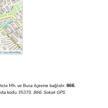
 ©
OpenStreetMap
e Mh. ve Buca ilçesine bağlıdır.
866.
osta kodu 35370.
866. Sokak GPS