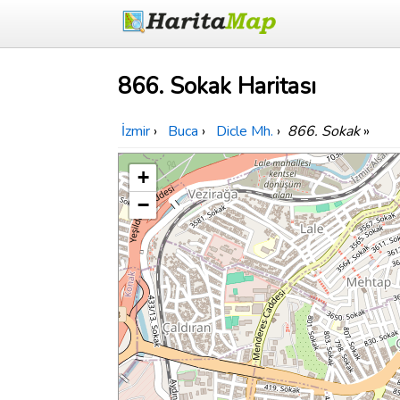
866. Sokak Haritası
İzmir
›
Buca
›
Dicle Mh.
›
866. Sokak
»
+
−