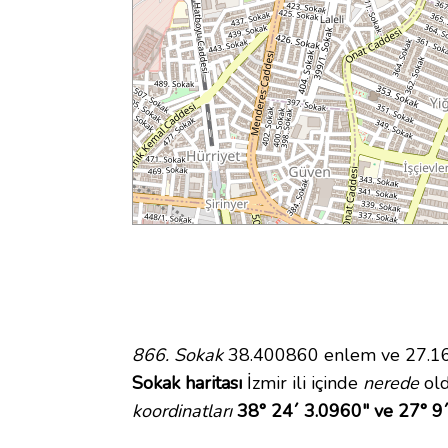
866. Sokak
38.400860 enlem ve 27.1616
Sokak haritası
İzmir ili içinde
nerede
old
koordinatları
38° 24´ 3.0960" ve 27° 9