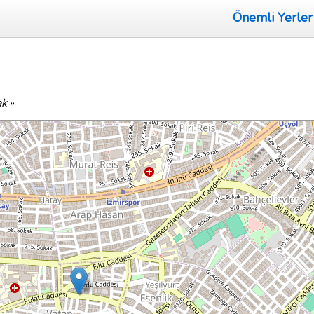
Önemli Yerler
ak
»