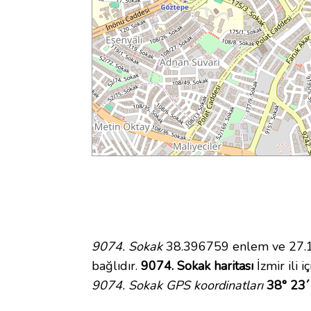
9074. Sokak
38.396759 enlem ve 27.10
bağlıdır.
9074. Sokak haritası
İzmir ili 
9074. Sokak GPS koordinatları
38° 23´