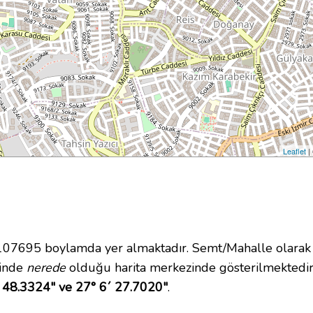
Leaflet
|
7695 boylamda yer almaktadır. Semt/Mahalle olarak V
içinde
nerede
olduğu harita merkezinde gösterilmektedir
 48.3324" ve 27° 6´ 27.7020"
.