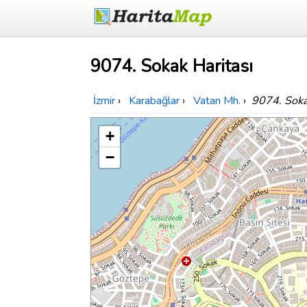
9074. Sokak Haritası
İzmir
›
Karabağlar
›
Vatan Mh.
›
9074. Sok
+
−