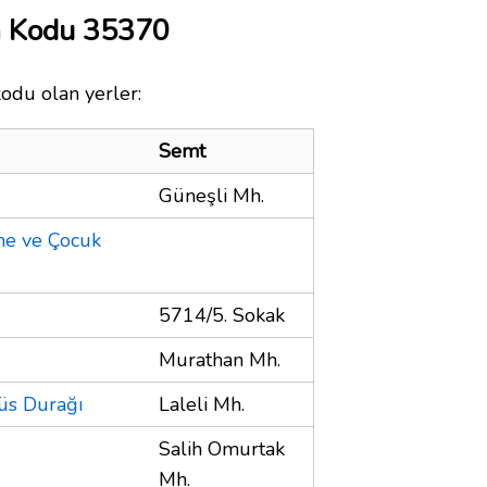
a Kodu 35370
kodu olan yerler:
Semt
Güneşli Mh.
nme ve Çocuk
5714/5. Sokak
Murathan Mh.
üs Durağı
Laleli Mh.
Salih Omurtak
Mh.