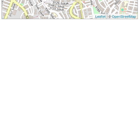
Leaflet
| ©
OpenStreetMap