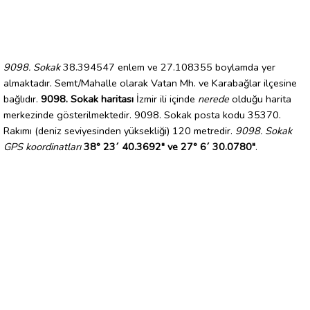
9098. Sokak
38.394547 enlem ve 27.108355 boylamda yer
almaktadır. Semt/Mahalle olarak Vatan Mh. ve Karabağlar ilçesine
bağlıdır.
9098. Sokak haritası
İzmir ili içinde
nerede
olduğu harita
merkezinde gösterilmektedir. 9098. Sokak posta kodu 35370.
Rakımı (deniz seviyesinden yüksekliği) 120 metredir.
9098. Sokak
GPS koordinatları
38° 23´ 40.3692" ve 27° 6´ 30.0780"
.