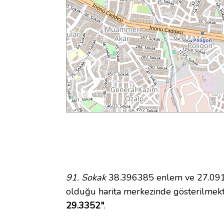
91. Sokak
38.396385 enlem ve 27.09148
olduğu harita merkezinde gösterilmek
29.3352"
.