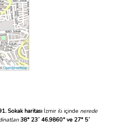
 ©
OpenStreetMap
91. Sokak haritası
İzmir ili içinde
nerede
inatları
38° 23´ 46.9860" ve 27° 5´