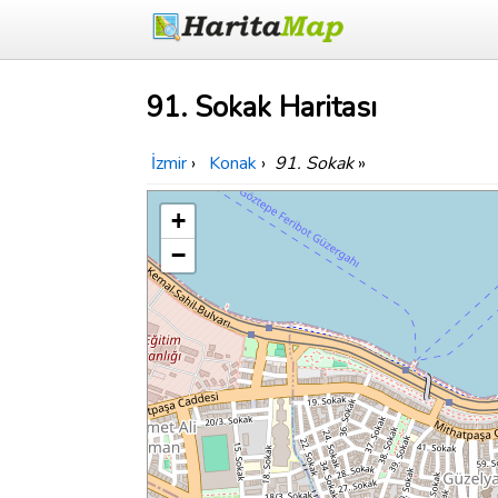
91. Sokak Haritası
İzmir
›
Konak
›
91. Sokak
»
+
−