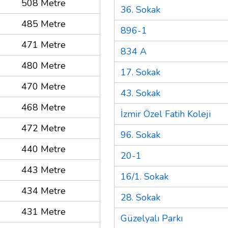
508 Metre
36. Sokak
485 Metre
896-1
471 Metre
834 A
480 Metre
17. Sokak
470 Metre
43. Sokak
468 Metre
İzmir Özel Fatih Koleji
472 Metre
96. Sokak
440 Metre
20-1
443 Metre
16/1. Sokak
434 Metre
28. Sokak
431 Metre
Güzelyalı Parkı