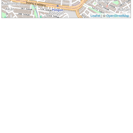
Leaflet
| ©
OpenStreetMap