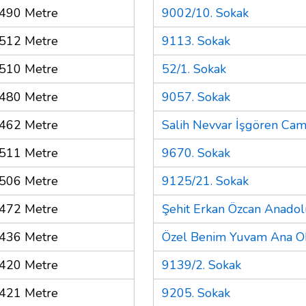
490 Metre
9002/10. Sokak
512 Metre
9113. Sokak
510 Metre
52/1. Sokak
480 Metre
9057. Sokak
462 Metre
Salih Nevvar İşgören Cam
511 Metre
9670. Sokak
506 Metre
9125/21. Sokak
472 Metre
Şehit Erkan Özcan Anadolu
436 Metre
Özel Benim Yuvam Ana O
420 Metre
9139/2. Sokak
421 Metre
9205. Sokak