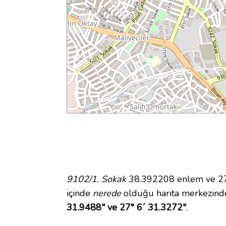
9102/1. Sokak
38.392208 enlem ve 27.
içinde
nerede
olduğu harita merkezind
31.9488" ve 27° 6´ 31.3272"
.