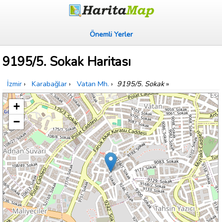
Önemli Yerler
9195/5. Sokak Haritası
İzmir
›
Karabağlar
›
Vatan Mh.
›
9195/5. Sokak
»
+
−