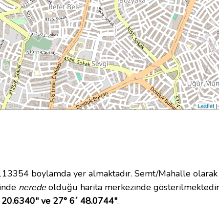
Leaflet
|
3354 boylamda yer almaktadır. Semt/Mahalle olarak R
içinde
nerede
olduğu harita merkezinde gösterilmektedir
 20.6340" ve 27° 6´ 48.0744"
.