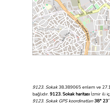
9123. Sokak
38.389065 enlem ve 27.11
bağlıdır.
9123. Sokak haritası
İzmir ili 
9123. Sokak GPS koordinatları
38° 23´