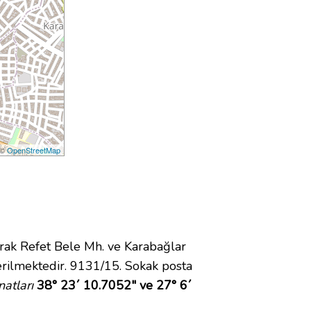
 ©
OpenStreetMap
ak Refet Bele Mh. ve Karabağlar
rilmektedir. 9131/15. Sokak posta
atları
38° 23´ 10.7052" ve 27° 6´