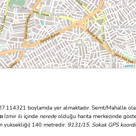
Leaflet
|
.114321 boylamda yer almaktadır. Semt/Mahalle olar
sı
İzmir ili içinde
nerede
olduğu harita merkezinde göste
n yüksekliği) 140 metredir.
9131/15. Sokak GPS koordin