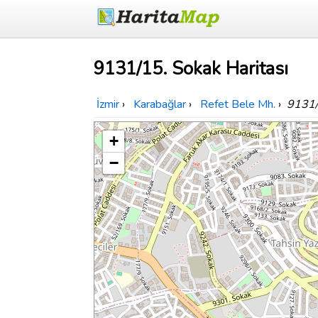
9131/15. Sokak Haritası
İzmir
›
Karabağlar
›
Refet Bele Mh.
›
9131/
+
−