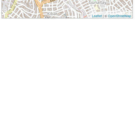
Leaflet
| ©
OpenStreetMap