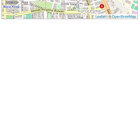
Leaflet
| ©
OpenStreetMap