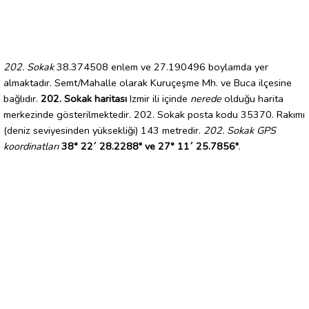
202. Sokak
38.374508 enlem ve 27.190496 boylamda yer
almaktadır. Semt/Mahalle olarak Kuruçeşme Mh. ve Buca ilçesine
bağlıdır.
202. Sokak haritası
Izmir ili içinde
nerede
olduğu harita
merkezinde gösterilmektedir. 202. Sokak posta kodu 35370. Rakımı
(deniz seviyesinden yüksekliği) 143 metredir.
202. Sokak GPS
koordinatları
38° 22´ 28.2288" ve 27° 11´ 25.7856"
.