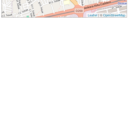
Leaflet
| ©
OpenStreetMap