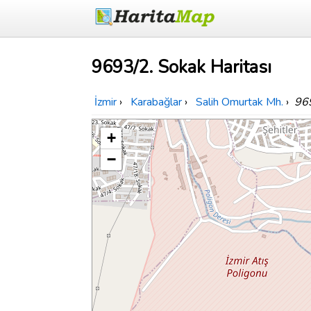
9693/2. Sokak Haritası
İzmir
›
Karabağlar
›
Salih Omurtak Mh.
›
96
+
−