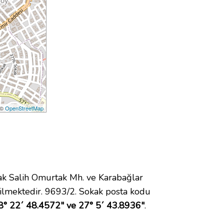
 ©
OpenStreetMap
k Salih Omurtak Mh. ve Karabağlar
ilmektedir. 9693/2. Sokak posta kodu
8° 22´ 48.4572" ve 27° 5´ 43.8936"
.