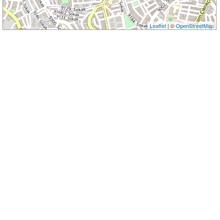
Leaflet
| ©
OpenStreetMap