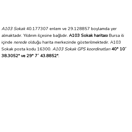
A103 Sokak
40.177307 enlem ve 29.128857 boylamda yer
almaktadır. Yıldırım ilçesine bağlıdır.
A103 Sokak haritası
Bursa ili
içinde
nerede
olduğu harita merkezinde gösterilmektedir. A103
Sokak posta kodu 16300.
A103 Sokak GPS koordinatları
40° 10´
38.3052" ve 29° 7´ 43.8852"
.