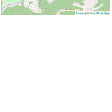
Leaflet
| ©
OpenStreetMap