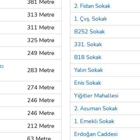
381 Metre
2. Fidan Sokak
313 Metre
1. Çvş. Sokak
311 Metre
B252 Sokak
325 Metre
331. Sokak
249 Metre
B18 Sokak
cı
Yalın Sokak
283 Metre
Enis Sokak
274 Metre
Yiğitler Mahallesi
246 Metre
2. Asuman Sokak
246 Metre
1. Emekli Sokak
212 Metre
Erdoğan Caddesi
63 Metre