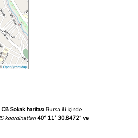
 ©
OpenStreetMap
.
C8 Sokak haritası
Bursa ili içinde
 koordinatları
40° 11´ 30.8472" ve