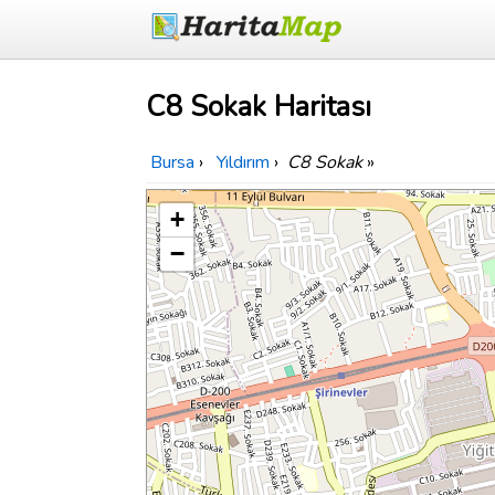
C8 Sokak Haritası
Bursa
›
Yıldırım
›
C8 Sokak
»
+
−