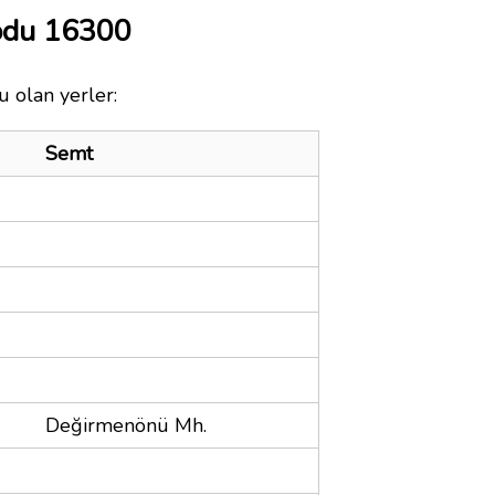
odu 16300
u olan yerler:
Semt
Değirmenönü Mh.