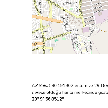
C8 Sokak
40.191902 enlem ve 29.16579
nerede
olduğu harita merkezinde göst
29° 9´ 56.8512"
.