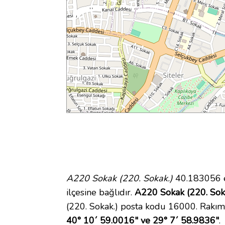
A220 Sokak (220. Sokak.)
40.183056 e
ilçesine bağlıdır.
A220 Sokak (220. Sokak
(220. Sokak.) posta kodu 16000. Rakımı
40° 10´ 59.0016" ve 29° 7´ 58.9836"
.