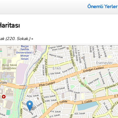
Önemli Yerler
aritası
k (220. Sokak.)
»