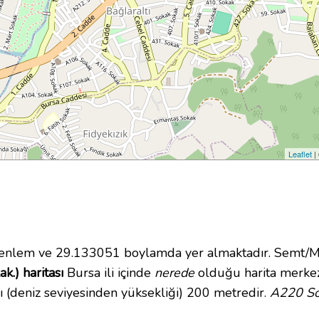
Leaflet
|
nlem ve 29.133051 boylamda yer almaktadır. Semt/Maha
.) haritası
Bursa ili içinde
nerede
olduğu harita merkez
 (deniz seviyesinden yüksekliği) 200 metredir.
A220 Sok