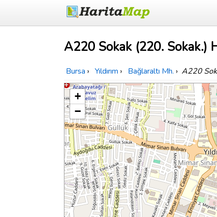
A220 Sokak (220. Sokak.) H
Bursa
›
Yıldırım
›
Bağlaraltı Mh.
›
A220 Soka
+
−