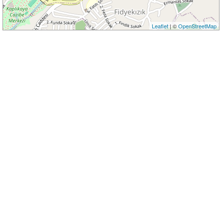
Leaflet
| ©
OpenStreetMap