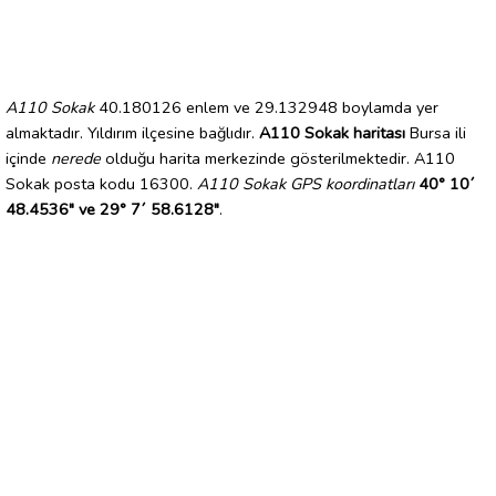
A110 Sokak
40.180126 enlem ve 29.132948 boylamda yer
almaktadır. Yıldırım ilçesine bağlıdır.
A110 Sokak haritası
Bursa ili
içinde
nerede
olduğu harita merkezinde gösterilmektedir. A110
Sokak posta kodu 16300.
A110 Sokak GPS koordinatları
40° 10´
48.4536" ve 29° 7´ 58.6128"
.