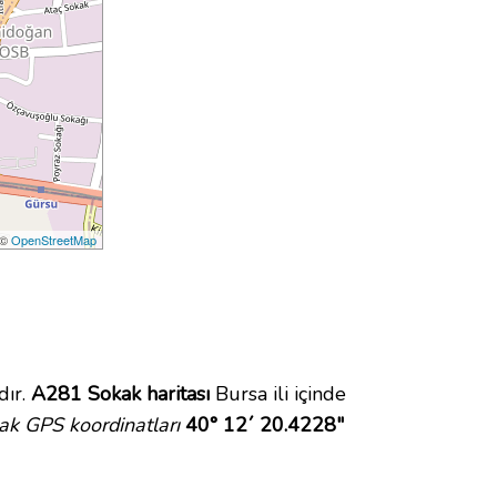
 ©
OpenStreetMap
dır.
A281 Sokak haritası
Bursa ili içinde
k GPS koordinatları
40° 12´ 20.4228"