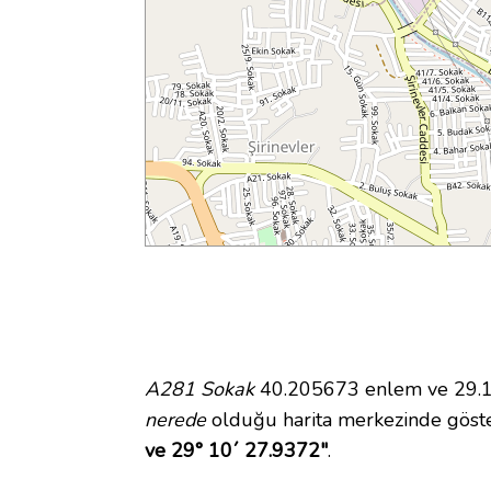
A281 Sokak
40.205673 enlem ve 29.174
nerede
olduğu harita merkezinde göst
ve 29° 10´ 27.9372"
.