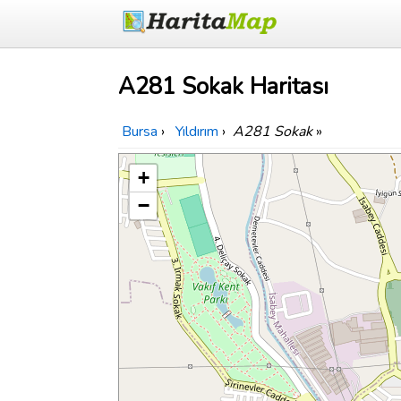
A281 Sokak Haritası
Bursa
›
Yıldırım
›
A281 Sokak
»
+
−