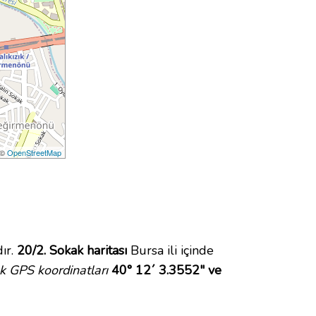
 ©
OpenStreetMap
ır.
20/2. Sokak haritası
Bursa ili içinde
k GPS koordinatları
40° 12´ 3.3552" ve