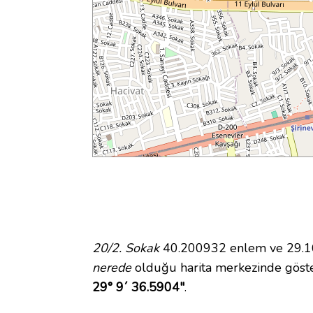
20/2. Sokak
40.200932 enlem ve 29.160
nerede
olduğu harita merkezinde göste
29° 9´ 36.5904"
.