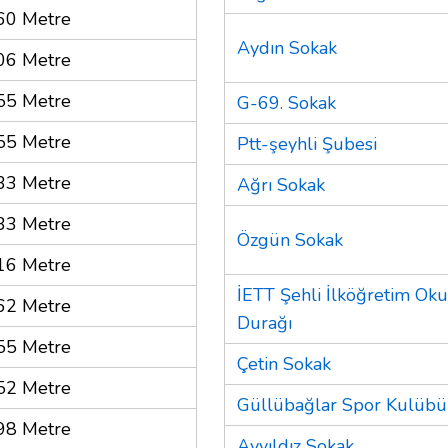
60 Metre
Aydın Sokak
06 Metre
55 Metre
G-69. Sokak
55 Metre
Ptt-şeyhli Şubesi
33 Metre
Ağrı Sokak
33 Metre
Özgün Sokak
16 Metre
İETT Şehli İlköğretim Ok
62 Metre
Durağı
55 Metre
Çetin Sokak
52 Metre
Güllübağlar Spor Kulübü
98 Metre
Ayyıldız Sokak