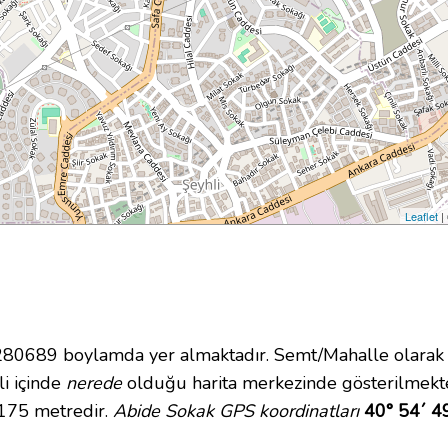
Leaflet
|
0689 boylamda yer almaktadır. Semt/Mahalle olarak S
li içinde
nerede
olduğu harita merkezinde gösterilmekt
 175 metredir.
Abide Sokak GPS koordinatları
40° 54´ 4