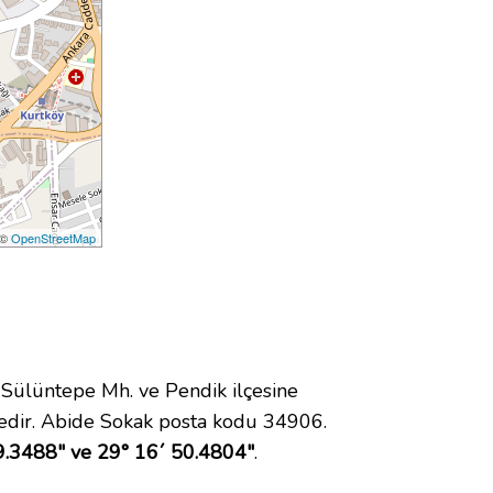
 ©
OpenStreetMap
ülüntepe Mh. ve Pendik ilçesine
edir. Abide Sokak posta kodu 34906.
9.3488" ve 29° 16´ 50.4804"
.