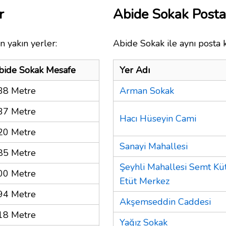
r
Abide Sokak Post
n yakın yerler:
Abide Sokak ile aynı posta 
bide Sokak Mesafe
Yer Adı
38 Metre
Arman Sokak
37 Metre
Hacı Hüseyin Cami
20 Metre
Sanayi Mahallesi
85 Metre
Şeyhli Mahallesi Semt Kü
00 Metre
Etüt Merkez
94 Metre
Akşemseddin Caddesi
18 Metre
Yağız Sokak