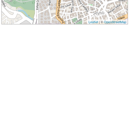
Leaflet
| ©
OpenStreetMap